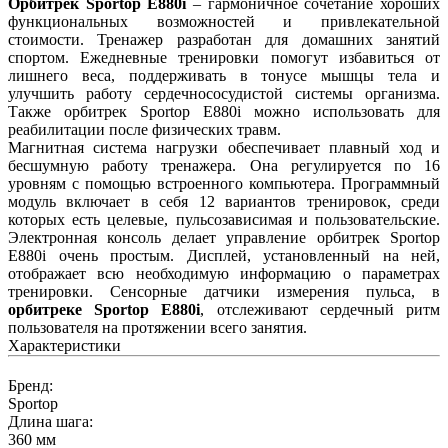
Орбитрек Sportop E880i
– гармоничное сочетание хороших
функциональных возможностей и привлекательной
стоимости. Тренажер разработан для домашних занятий
спортом. Ежедневные тренировки помогут избавиться от
лишнего веса, поддерживать в тонусе мышцы тела и
улучшить работу сердечнососудистой системы организма.
Также орбитрек Sportop E880i можно использовать для
реабилитации после физических травм.
Магнитная система нагрузки обеспечивает плавный ход и
бесшумную работу тренажера. Она регулируется по 16
уровням с помощью встроенного компьютера. Программный
модуль включает в себя 12 вариантов тренировок, среди
которых есть целевые, пульсозависимая и пользовательские.
Электронная консоль делает управление орбитрек Sportop
E880i очень простым. Дисплей, установленный на ней,
отображает всю необходимую информацию о параметрах
тренировки. Сенсорные датчики измерения пульса, в
орбитреке Sportop E880i
, отслеживают сердечный ритм
пользователя на протяжении всего занятия.
Характеристики
Бренд:
Sportop
Длина шага:
360
мм