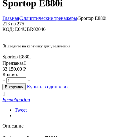
Sportop E880i
Главная
/
Эллиптические тренажеры
/
Sportop E880i
213
из
275
КОД:
E04UBR02046

Наведите на картинку для увеличения
Sportop E880i
Предзаказ

33 150.00
Р
Кол-во:
+
−
Купить в один клик
В корзину

Бренд
Sportop
Tweet
Описание