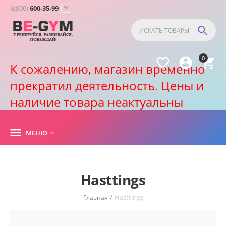

8(800)
600-35-99

0



К сожалению, магазин временно
прекратил деятельность. Цены и
наличие товара неактуальны

МЕНЮ

Hasttings
/
Hasttings
Главная