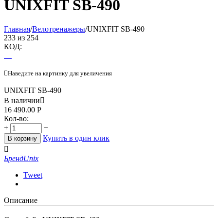
UNIXFIT SB-490
Главная
/
Велотренажеры
/
UNIXFIT SB-490
233
из
254
КОД:

Наведите на картинку для увеличения
UNIXFIT SB-490
В наличии

16 490.00
Р
Кол-во:
+
−
Купить в один клик
В корзину

Бренд
Unix
Tweet
Описание