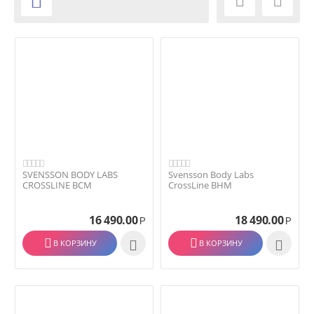



SVENSSON BODY LABS
Svensson Body Labs
CROSSLINE BCM
CrossLine BHM
16 490.00
18 490.00
Р
Р
В КОРЗИНУ

В КОРЗИНУ
