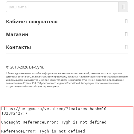
Кабинет покупателя
Магазин
Контакты
© 2018-2026 Be-Gym.
* Вся представленная на сайте информация, касающаяся комплектаций, технических характеристик,
цветовых сочетаний, а также стоимости продукции, запасных частей и сервисного обслуживания носит
информационный характер и ни при каких условиях не является публичной офертой, определяемой
положениями Статьи 437 (2) Гражданского кодекса Российской Федерации. Неизменность цен и
отсутствие ошибок на сайте не гарантируется.
https://be-gym.ru/velotren/?features_hash=10-
1328@2427:7

Uncaught ReferenceError: Tygh is not defined

ReferenceError: Tygh is not defined
